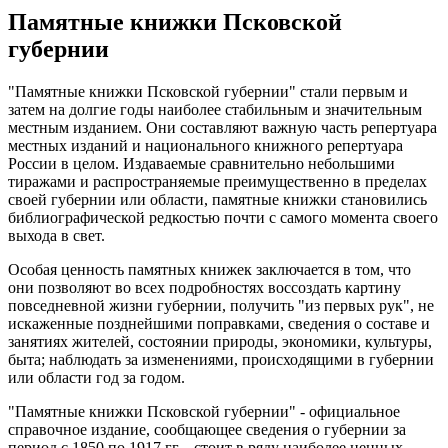
Памятные книжки Псковской
губернии
"Памятные книжки Псковской губернии" стали первым и
затем на долгие годы наиболее стабильным и значительным
местным изданием. Они составляют важную часть репертуара
местных изданий и национального книжного репертуара
России в целом. Издаваемые сравнительно небольшими
тиражами и распространяемые преимущественно в пределах
своей губернии или области, памятные книжки становились
библиографической редкостью почти с самого момента своего
выхода в свет.
Особая ценность памятных книжек заключается в том, что
они позволяют во всех подробностях воссоздать картину
повседневной жизни губернии, получить "из первых рук", не
искаженные позднейшими поправками, сведения о составе и
занятиях жителей, состоянии природы, экономики, культуры,
быта; наблюдать за изменениями, происходящими в губернии
или области год за годом.
"Памятные книжки Псковской губернии" - официальное
справочное издание, сообщающее сведения о губернии за
период с 1850 по 1917 гг. - стоит в ряду наиболее ценных