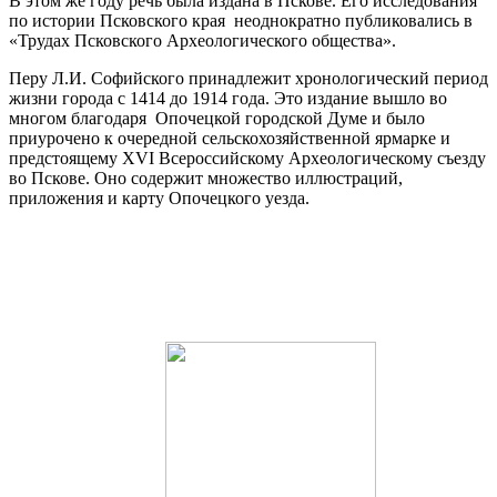
В этом же году речь была издана в Пскове. Его исследования
по истории Псковского края неоднократно публиковались в
«Трудах Псковского Археологического общества».
Перу Л.И. Софийского принадлежит хронологический период
жизни города с 1414 до 1914 года. Это издание вышло во
многом благодаря Опочецкой городской Думе и было
приурочено к очередной сельскохозяйственной ярмарке и
предстоящему XVI Всероссийскому Археологическому съезду
во Пскове. Оно содержит множество иллюстраций,
приложения и карту Опочецкого уезда.