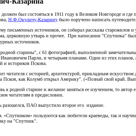
лич-Казарина
 должен был состояться в 1911 году в Великом Новгороде и где 
ова,
Н.Ф.Окуличу-Казарину
было поручено написать путеводител
му письменных источников, он собирал рассказы старожилов и 
ма, церковную утварь и прочее.
При написании "Спутника" был
турных источников.
м родной старины", с 61 фотографией, выполненной замечательн
 Ивановичем Парли, и четырьмя планами. Один из этих планов,
й и историков Пскова.
 читателя с историей, архитектурой, прикладным искусством д
а Псков, как Колумб открыл Америку". («Познай свой край. Вып.
ь к родной старине и желание заняться ее изучением, то автор е
оим читателям в предисловии.
сь разошелся, ПАО выпустило второе его издание.
емя. «Спутником» пользуются как любители краеведы, так и нау
лку на "Спутник".