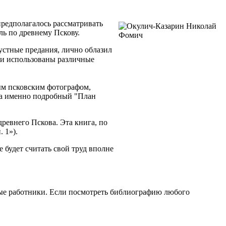
предполагалось рассматривать
ь по древнему Пскову.
устные предания, лично облазил
и использованы различные
ым псковским фотографом,
 а именно подробный "План
ревнего Пскова. Эта книга, по
 1»).
е будет считать свой труд вполне
чные работники. Если посмотреть библиографию любого