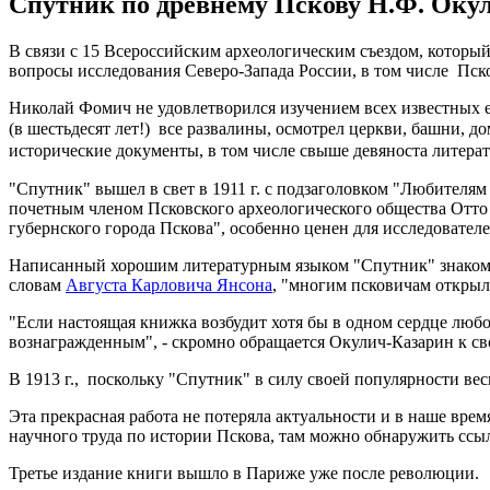
Спутник по древнему Пскову Н.Ф. Оку
В связи с 15 Всероссийским археологическим съездом, который
вопросы исследования Северо-Запада России, в том числе Пск
Николай Фомич не удовлетворился изучением всех известных е
(в шестьдесят лет!)
все развалины, осмотрел церкви, башни, до
исторические документы, в том числе свыше девяноста литера
"Спутник" вышел в свет в 1911 г. с подзаголовком "Любителя
почетным членом Псковского археологического общества Отто
губернского города Пскова", особенно ценен для исследователе
Написанный хорошим литературным языком "Спутник" знакомит
словам
Августа Карловича Янсона
, "многим псковичам открыл
"Если настоящая книжка возбудит хотя бы в одном сердце любов
вознагражденным", - скромно обращается Окулич-Казарин к св
В 1913 г., поскольку "Спутник" в силу своей популярности ве
Эта прекрасная работа не потеряла актуальности и в наше вр
научного труда по истории Пскова, там можно обнаружить ссы
Третье издание книги вышло в Париже уже после революции.