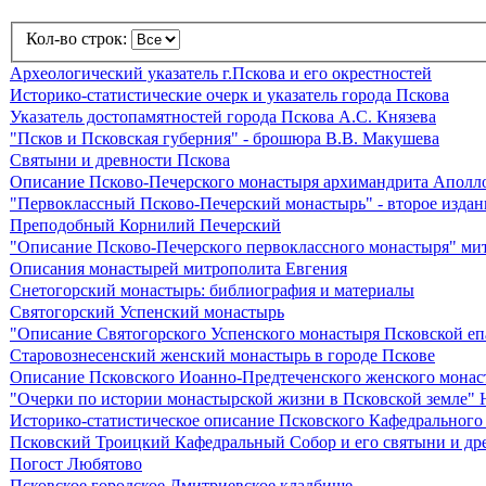
Кол-во строк:
Археологический указатель г.Пскова и его окрестностей
Историко-статистические очерк и указатель города Пскова
Указатель достопамятностей города Пскова А.С. Князева
"Псков и Псковская губерния" - брошюра В.В. Макушева
Святыни и древности Пскова
Описание Псково-Печерского монастыря архимандрита Аполл
"Первоклассный Псково-Печерский монастырь" - второе изда
Преподобный Корнилий Печерский
"Описание Псково-Печерского первоклассного монастыря" ми
Описания монастырей митрополита Евгения
Снетогорский монастырь: библиография и материалы
Святогорский Успенский монастырь
"Описание Святогорского Успенского монастыря Псковской е
Старовознесенский женский монастырь в городе Пскове
Описание Псковского Иоанно-Предтеченского женского монас
"Очерки по истории монастырской жизни в Псковской земле" 
Историко-статистическое описание Псковского Кафедрального
Псковский Троицкий Кафедральный Собор и его святыни и др
Погост Любятово
Псковское городское Дмитриевское кладбище