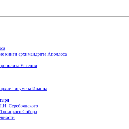
оса
ние книги архимандрита Аполлоса
трополита Евгения
пархии" игумена Иоанна
тыря
Н.И. Серебрянского
 Троицкого Собора
евности