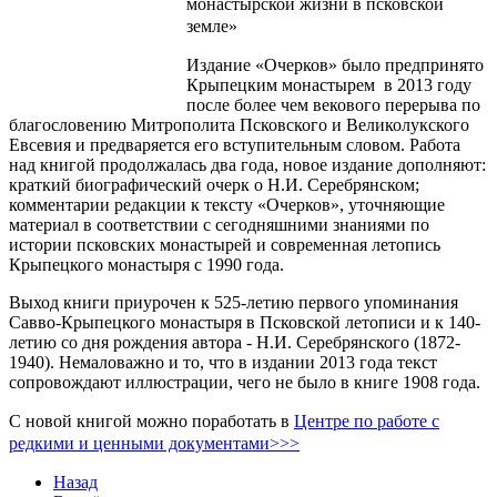
монастырской жизни в псковской
земле»
Издание «Очерков» было предпринято
Крыпецким монастырем в 2013 году
после более чем векового перерыва по
благословению Митрополита Псковского и Великолукского
Евсевия и предваряется его вступительным словом. Работа
над книгой продолжалась два года, новое издание дополняют:
краткий биографический очерк о Н.И. Серебрянском;
комментарии редакции к тексту «Очерков», уточняющие
материал в соответствии с сегодняшними знаниями по
истории псковских монастырей и современная летопись
Крыпецкого монастыря с 1990 года.
Выход книги приурочен к 525-летию первого упоминания
Савво-Крыпецкого монастыря в Псковской летописи и к 140-
летию со дня рождения автора - Н.И. Серебрянского (1872-
1940). Немаловажно и то, что в издании 2013 года текст
сопровождают иллюстрации, чего не было в книге 1908 года.
С новой книгой можно поработать в
Центре по работе с
редкими и ценными документами>>>
Назад