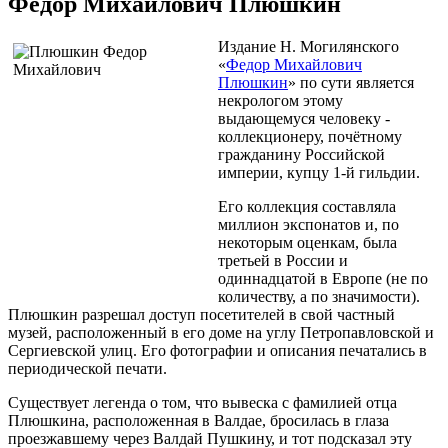
Федор Михайлович Плюшкин
Издание Н. Могилянского
«
Федор Михайлович
Плюшкин
» по сути является
некрологом этому
выдающемуся человеку -
коллекционеру, почётному
гражданину Российской
империи, купцу 1-й гильдии.
Его коллекция составляла
миллион экспонатов и, по
некоторым оценкам, была
третьей в России и
одиннадцатой в Европе (не по
количеству, а по значимости).
Плюшкин разрешал доступ посетителей в свой частный
музей, расположенный в его доме на углу Петропавловской и
Сергиевской улиц. Его фотографии и описания печатались в
периодической печати.
Существует легенда о том, что вывеска с фамилией отца
Плюшкина, расположенная в Валдае, бросилась в глаза
проезжавшему через Валдай Пушкину, и тот подсказал эту