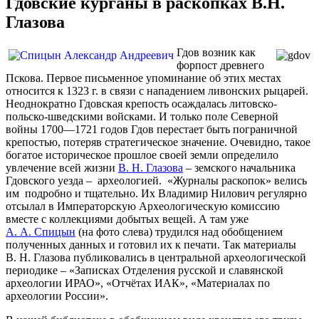
Гдовские курганы в раскопках В.Н.
Глазова
Гдов возник как
форпост древнего
Пскова. Первое письменное упоминание об этих местах
относится к 1323 г. в связи с нападением ливонских рыцарей.
Неоднократно Гдовская крепость осаждалась литовско-
польско-шведскими войсками. И только поле Северной
войны 1700—1721 годов Гдов перестает быть пограничной
крепостью, потеряв стратегическое значение. Очевидно, такое
богатое историческое прошлое своей земли определило
увлечение всей жизни
В. Н. Глазова
– земского начальника
Гдовского уезда – археологией. «Журналы раскопок» велись
им подробно и тщательно. Их Владимир Нилович регулярно
отсылал в Императорскую Археологическую комиссию
вместе с коллекциями добытых вещей. А там уже
А. А. Спицын
(на фото слева) трудился над обобщением
полученных данных и готовил их к печати. Так материалы
В. Н. Глазова публиковались в центральной археологической
периодике – «Записках Отделения русской и славянской
археологии ИРАО», «Отчётах ИАК», «Материалах по
археологии России».