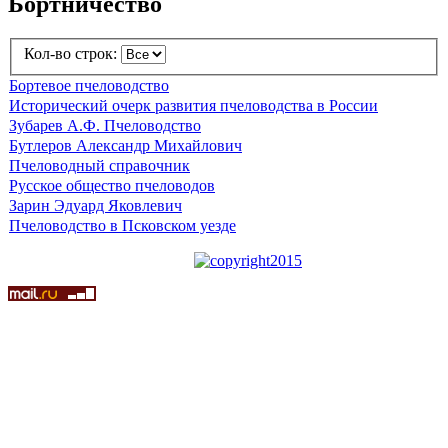
Бортничество
Кол-во строк:
Бортевое пчеловодство
Исторический очерк развития пчеловодства в России
Зубарев А.Ф. Пчеловодство
Бутлеров Александр Михайлович
Пчеловодный справочник
Русское общество пчеловодов
Зарин Эдуард Яковлевич
Пчеловодство в Псковском уезде