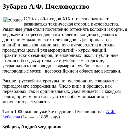
Зубарев А.Ф. Пчеловодство
С 70-х - 80-х годов ХIХ столетия начинает
развиваться техническая сторона пчеловодства.
Рамочные улья стали постепенно оттеснять колодки и борти, а
медокачки и прессы для изготовления вощины сделались
достоянием даже мелких пчеловодов. Для пропаганды
знаний и навыков рационального пчеловодства в стране
проводится целый ряд мероприятий - курсы лекций,
практических семинаров, пчеловодных школ, публичные
чтения и беседы
,
артельные и учебные мастерские,
устраивались пчеловодные ярмарки, учебные пасеки,
пчеловодные музеи, всероссийские и областные выставки.
Расцвет русской литературы по пчеловодству совпадает с
периодом его возрождения. Число книг и брошюр, как
переводных, так и оригинальных, увеличивается с каждым
годом, причем они пользуются особым вниманием и
мгновенно раскупаются.
Так в 1900 вышло уже 3-е издание «Пчеловодства»
А.Ф.
Зубарева
(1-е — в 1885 году).
Зубарев, Андрей Федорович