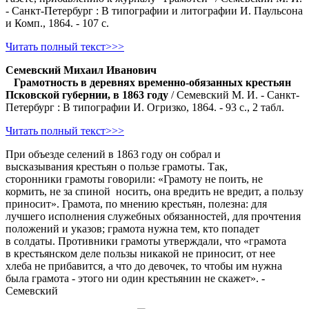
- Санкт-Петербург : В типографии и литографии И. Паульсона
и Комп., 1864. - 107 с.
Читать полный текст>>>
Семевский Михаил Иванович
Грамотность в деревнях временно-обязанных крестьян
Псковской губернии, в 1863 году
/ Семевский М. И. - Санкт-
Петербург : В типографии И. Огризко, 1864. - 93 с., 2 табл.
Читать полный текст>>>
При объезде селений в 1863 году он собрал и
высказывания крестьян о пользе грамоты. Так,
сторонники грамоты говорили: «Грамоту не поить, не
кормить, не за спиной носить, она вредить не вредит, а пользу
приносит». Грамота, по мнению крестьян, полезна: для
лучшего исполнения служебных обязанностей, для прочтения
положений и указов; грамота нужна тем, кто попадет
в солдаты. Противники грамоты утверждали, что «грамота
в крестьянском деле пользы никакой не приносит, от нее
хлеба не прибавится, а что до девочек, то чтобы им нужна
была грамота - этого ни один крестьянин не скажет».
-
Семевский