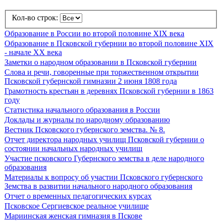
Кол-во строк:
Образование в России во второй половине XIX века
Образование в Псковской губернии во второй половине XIX
- начале ХХ века
Заметки о народном образовании в Псковской губернии
Слова и речи, говоренные при торжественном открытии
Псковской губернской гимназии 2 июня 1808 года
Грамотность крестьян в деревнях Псковской губернии в 1863
году
Статистика начального образования в России
Доклады и журналы по народному образованию
Вестник Псковского губернского земства. № 8.
Отчет директора народных училищ Псковской губернии о
состоянии начальных народных училищ
Участие псковского Губернского земства в деле народного
образования
Материалы к вопросу об участии Псковского губернского
Земства в развитии начального народного образования
Отчет о временных педагогических курсах
Псковское Сергиевское реальное училище
Мариинская женская гимназия в Пскове