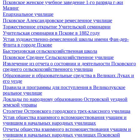
Псковское женское учебное заведение 1-го разряда г-жи
Мазинг
Епархиальное училище
Псковское Александровское ремесленное училище
Торжественное открытие Учительской семинарии
Учительская семинария в Пскове в 1882 году
Устав художественно-ремесленной школы имени Фан-дер-
Флита в городе Пскове
Быстрецовская сельскохозяйственная школа
Псковское Среднее Сельскохозяйственное училище
Извлечение из отчета о состоянии и деятельности Псковского
среднего сельскохозяйственного училища
Образование и образовательные средства в Великих Луках и
его уезде
Правила и программы для поступления в Великолукское
реальное училище
Доклады по народному образованию Островской уездной
земской управы
Столетие Островского городского трех-классного училища
Устав общества взаимного вспомоществования учащим и
учившим в начальных народных училищах
Отчеты общества взаимного вспомоществования учащим и
учившим в начальных народных училищах Псковской