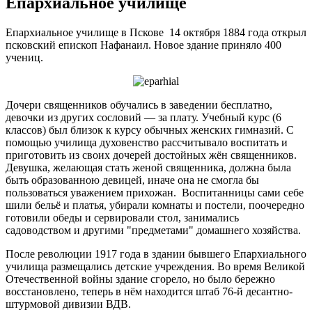
Епархиальное училище
Епархиальное училище в Пскове 14 октября 1884 года открыл
псковский епископ Нафанаил. Новое здание приняло 400
учениц.
Дочери священников обучались в заведении бесплатно,
девочки из других сословий — за плату. Учебный курс (6
классов) был близок к курсу обычных женских гимназий. С
помощью училища духовенство рассчитывало воспитать и
приготовить из своих дочерей достойных жён священников.
Девушка, желающая стать женой священника, должна была
быть образованною девицей, иначе она не смогла бы
пользоваться уважением прихожан. Воспитанницы сами себе
шили бельё и платья, убирали комнаты и постели, поочередно
готовили обеды и сервировали стол, занимались
садоводством и другими "предметами" домашнего хозяйства.
После революции 1917 года в здании бывшего Епархиального
училища размещались детские учреждения. Во время Великой
Отечественной войны здание сгорело, но было бережно
восстановлено, теперь в нём находится штаб 76-й десантно-
штурмовой дивизии ВДВ.